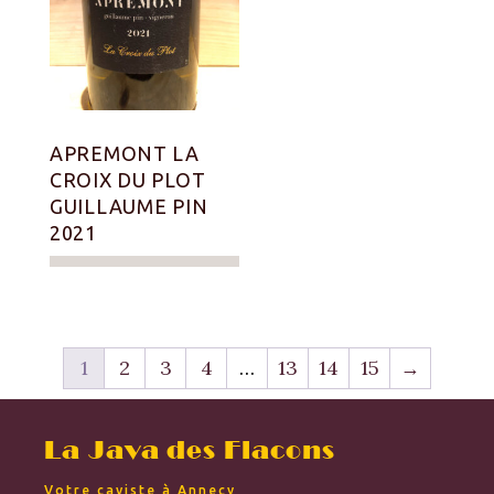
APREMONT LA
CROIX DU PLOT
GUILLAUME PIN
2021
1
2
3
4
…
13
14
15
→
La Java des Flacons
Votre caviste à Annecy