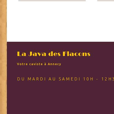
La Java des Flacons
Votre caviste à Annecy
DU MARDI AU SAMEDI 10H - 12H3