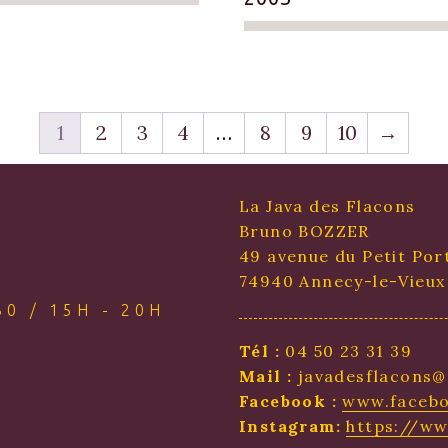
1
2
3
4
…
8
9
10
→
La Java des Flacons
Bruno BOZZER
49 avenue du Petit Por
74940 Annecy-le-Vieux
0 / 15H - 20H
Tél :
04 50 23 31 39
Mail :
javadesflacons@
Facebook :
www.facebo
Instagram:
https://w