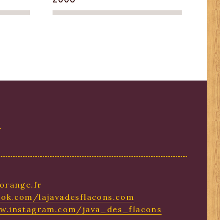
t
orange.fr
ok.com/lajavadesflacons.com
ww.instagram.com/java_des_flacons