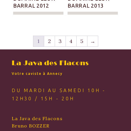
BARRAL 2012
BARRAL 2013
1
2
3
4
5
→
La Java des Flacons
Votre caviste à Annecy
DU MARDI AU SAMEDI 10H -
12H30 / 15H - 20H
La Java des Flacons
Bruno BOZZER