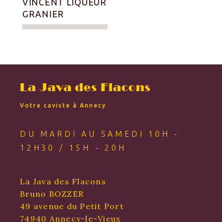
VINCENT LIQUEUR
GRANIER
La Java des Flacons
Votre caviste à Annecy
DU MARDI AU SAMEDI 10H -
12H30 / 15H - 20H
La Java des Flacons
Bruno BOZZER
49 avenue du Petit Port
74940 Annecy-le-Vieux