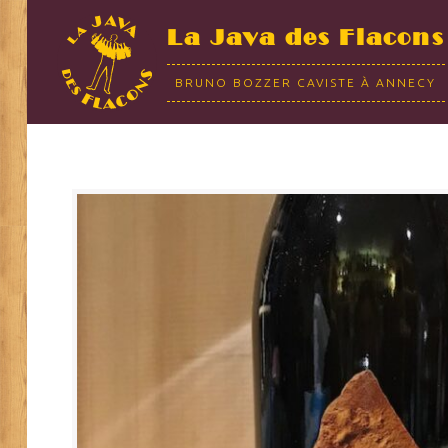
La Java des Flacons
BRUNO BOZZER CAVISTE À ANNECY