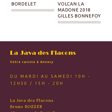
BORDELET
VOLCAN LA
MADONE 2018
GILLES BONNEFOY
La Java des Flacons
Votre caviste à Annecy
DU MARDI AU SAMEDI 10H -
12H30 / 15H - 20H
La Java des Flacons
Bruno BOZZER