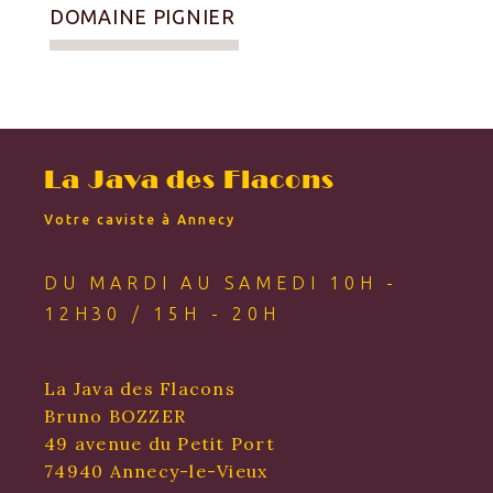
DOMAINE PIGNIER
La Java des Flacons
Votre caviste à Annecy
DU MARDI AU SAMEDI 10H -
12H30 / 15H - 20H
La Java des Flacons
Bruno BOZZER
49 avenue du Petit Port
74940 Annecy-le-Vieux