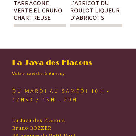
TARRAGONE
L’ABRICOT DU
VERTE EL GRUNO
ROULOT LIQUEUR
CHARTREUSE
D’ABRICOTS
La Java des Flacons
Votre caviste à Annecy
DU MARDI AU SAMEDI 10H -
12H30 / 15H - 20H
La Java des Flacons
Bruno BOZZER
49 avenue du Petit Port